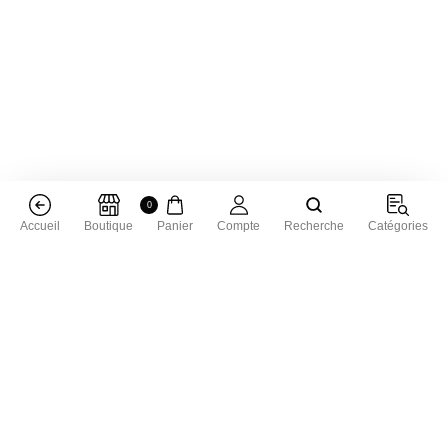
0
Accueil
Boutique
Panier
Compte
Recherche
Catégories
Livraison dans toute la France
Livraison gratuite à partir de 50 € d'achat
Satisfait ou remboursé