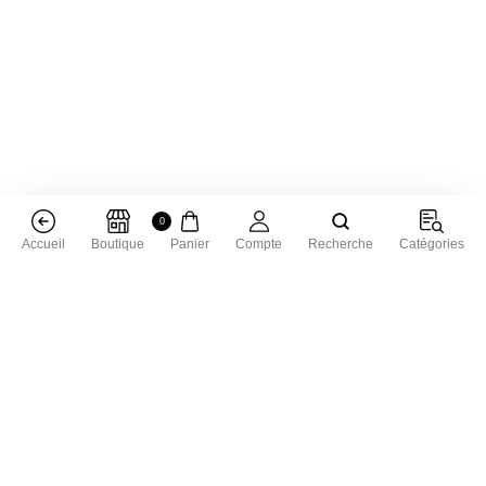
0
Accueil
Boutique
Panier
Compte
Recherche
Catégories
Livraison dans toute la France
Livraison gratuite à partir de 50 € d'achat
Satisfait ou remboursé