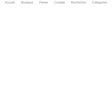
Accueil
Boutique
Panier
Compte
Recherche
Catégories
Livraison dans toute la France
Livraison gratuite à partir de 50 € d'achat
Satisfait ou remboursé
Vous avez 15 jours pour échanger