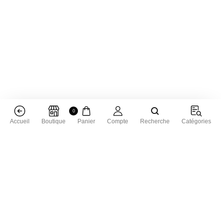
0
Accueil
Boutique
Panier
Compte
Recherche
Catégories
Livraison dans toute la France
Livraison gratuite à partir de 50 € d'achat