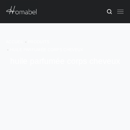
ACCUEIL
PRODUITS
HUILE PARFUMÉE CORPS CHEVEUX
huile parfumée corps cheveux