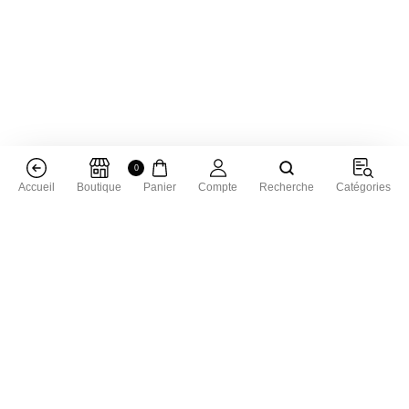
0
Accueil
Boutique
Panier
Compte
Recherche
Catégories
Livraison dans toute la France
Livraison gratuite à partir de 50 € d'achat
Satisfait ou remboursé
Vous avez 15 jours pour échanger