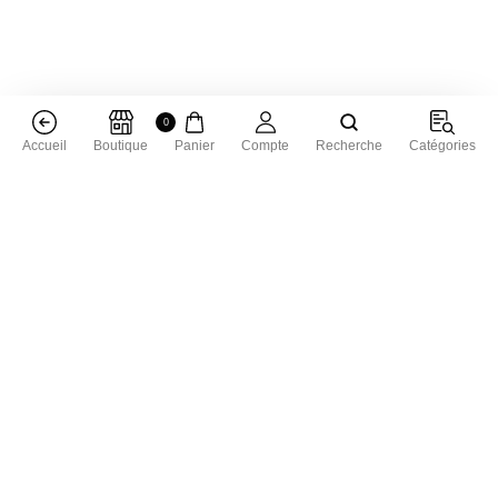
0
Accueil
Boutique
Panier
Compte
Recherche
Catégories
Livraison dans toute la France
Livraison gratuite à partir de 50 € d'achat
Satisfait ou remboursé
Vous avez 15 jours pour échanger
Facilités de paiement