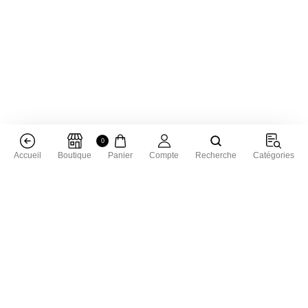
0
Accueil
Boutique
Panier
Compte
Recherche
Catégories
Livraison dans toute la France
Livraison gratuite à partir de 50 € d'achat
Satisfait ou remboursé