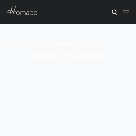
ACCUEIL
PRODUITS
CRÈME 97% NATUREL
crème 97% naturel