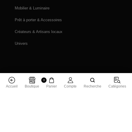
Mobilier & Luminaire
Prêt à porter & Accessoires
Créateurs & Artisans locaux
Univers
0
Accueil
Boutique
Panier
Compte
Recherche
Catégories
Bracelet boule 8 mm améthyste
Ajouter au panier