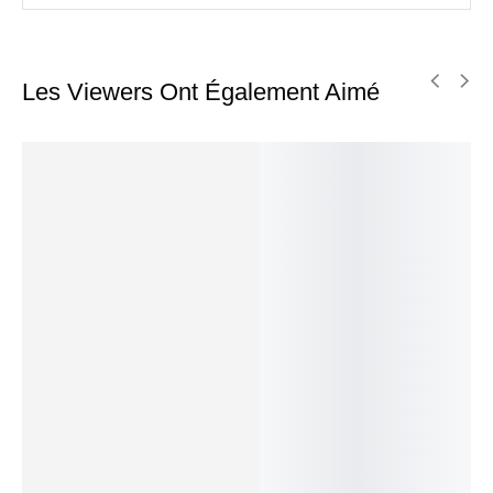
Les Viewers Ont Également Aimé
Bracelet Howlite en Chips
Bracelet Howlite Boule 8mm
10,00
€
18,00
€
Ajouter au panier
Ajouter au panier